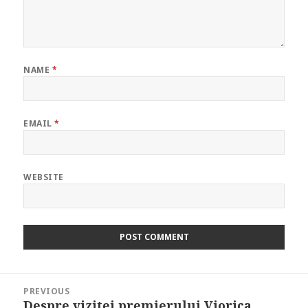
NAME
*
EMAIL
*
WEBSITE
Post
PREVIOUS
navigation
Despre vizitei premierului Viorica
Previous