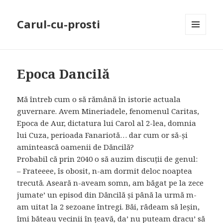
Carul-cu-prosti
MENU
AND
WIDGETS
Epoca Dancilă
Mă întreb cum o să rămână în istorie actuala
guvernare. Avem Mineriadele, fenomenul Caritas,
Epoca de Aur, dictatura lui Carol al 2-lea, domnia
lui Cuza, perioada Fanariotă… dar cum or să-și
amintească oamenii de Dăncilă?
Probabil că prin 2040 o să auzim discuții de genul:
– Frateeee, îs obosit, n-am dormit deloc noaptea
trecută. Aseară n-aveam somn, am băgat pe la zece
jumate’ un episod din Dăncilă și până la urmă m-
am uitat la 2 sezoane întregi. Băi, râdeam să leșin,
îmi băteau vecinii în țeavă, da’ nu puteam dracu’ să