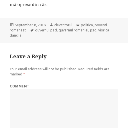
mă opresc din râs.
Posted
September 8, 2018
Author
clevetitorul
Categories
politica
,
povesti
romanesti
on
Tags
guvernul psd
,
guvernul romaniei
,
psd
,
viorica
dancila
Leave a Reply
Your email address will not be published.
Required fields are
marked
*
COMMENT