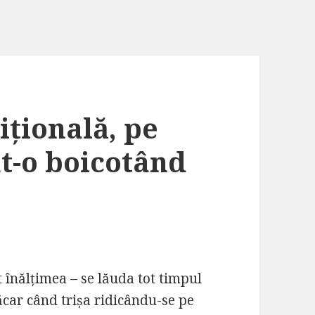
ițională, pe
at-o boicotând
 înălțimea – se lăuda tot timpul
măcar când trișa ridicându-se pe