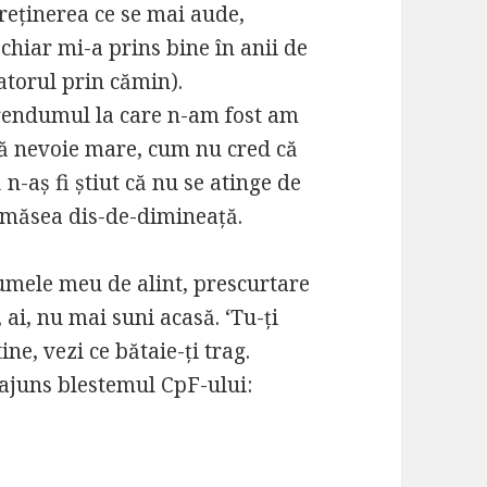
treținerea ce se mai aude,
a chiar mi-a prins bine în anii de
atorul prin cămin).
endumul la care n-am fost am
ă nevoie mare, cum nu cred că
 n-aș fi știut că nu se atinge de
la măsea dis-de-dimineață.
numele meu de alint, prescurtare
, ai, nu mai suni acasă. ‘Tu-ți
ne, vezi ce bătaie-ți trag.
 ajuns blestemul CpF-ului: