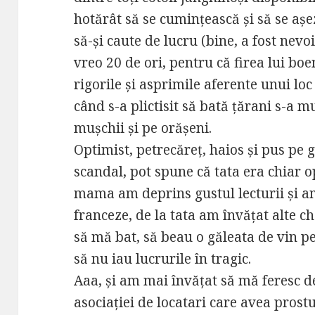
hotărât să se cumințească și să se așez
să-și caute de lucru (bine, a fost nevo
vreo 20 de ori, pentru că firea lui bo
rigorile și asprimile aferente unui l
când s-a plictisit să bată țărani s-a m
mușchii și pe orășeni.
Optimist, petrecăreț, haios și pus pe
scandal, pot spune că tata era chiar 
mama am deprins gustul lecturii și am
franceze, de la tata am învățat alte ch
să mă bat, să beau o găleata de vin p
să nu iau lucrurile în tragic.
Aaa, și am mai învățat să mă feresc 
asociației de locatari care avea prostu