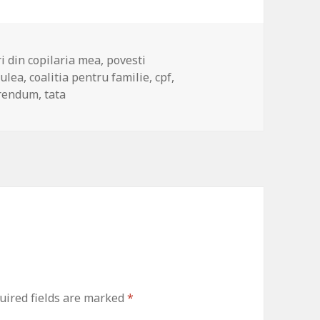
ries
i din copilaria mea
,
povesti
hulea
,
coalitia pentru familie
,
cpf
,
erendum
,
tata
ired fields are marked
*