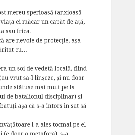
ost mereu sperioasă (anxioasă
n viața ei măcar un capăt de ață,
a sau frica.
că are nevoie de protecție, așa
măritat cu…
ra un soi de vedetă locală, fiind
au vrut să-l linșeze, și nu doar
 unde stătuse mai mult pe la
i de batalionul disciplinar) și-
ătuți așa că s-a întors în sat să
ățătoare l-a ales tocmai pe el
li (e doar o metaforă), s-a