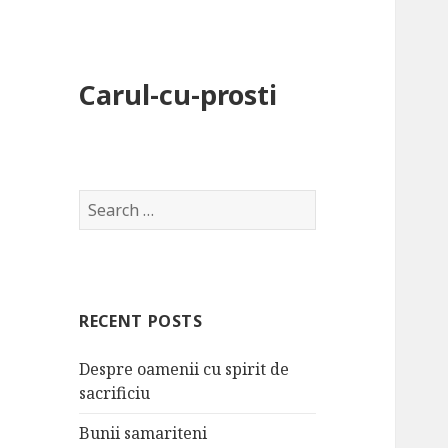
Carul-cu-prosti
S
e
a
r
c
RECENT POSTS
h
f
Despre oamenii cu spirit de
o
sacrificiu
r
:
Bunii samariteni