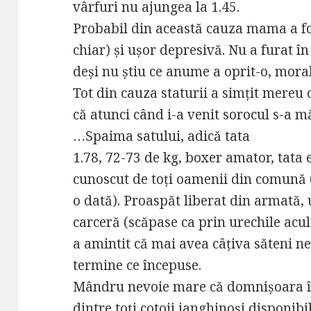
vârfuri nu ajungea la 1.45.
Probabil din această cauza mama a f
chiar) și ușor depresivă. Nu a furat î
deși nu știu ce anume a oprit-o, moral
Tot din cauza staturii a simțit mereu 
că atunci când i-a venit sorocul s-a 
…Spaima satului, adică tata
1.78, 72-73 de kg, boxer amator, tata e
cunoscut de toți oamenii din comună (
o dată). Proaspăt liberat din armată,
carceră (scăpase ca prin urechile aculu
a amintit că mai avea câțiva săteni neb
termine ce începuse.
Mândru nevoie mare că domnișoara înv
dintre toți cotoii janghinoși disponibi