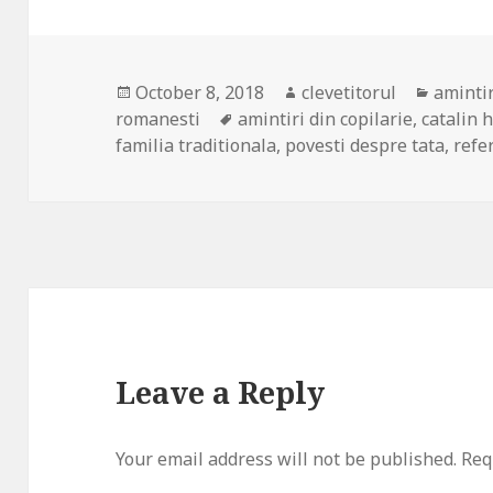
Posted
October 8, 2018
Author
clevetitorul
Catego
amintir
romanesti
on
Tags
amintiri din copilarie
,
catalin 
familia traditionala
,
povesti despre tata
,
ref
Leave a Reply
Your email address will not be published.
Requ