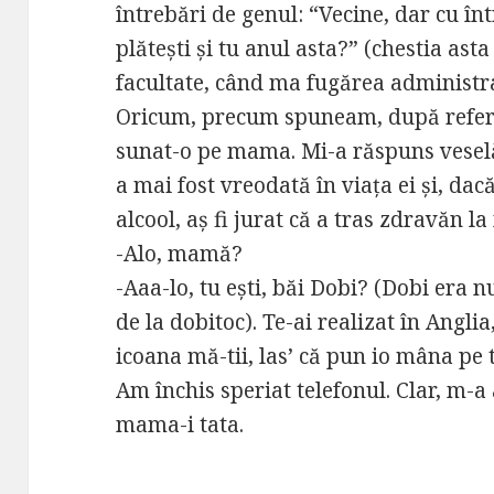
întrebări de genul: “Vecine, dar cu în
plătești și tu anul asta?” (chestia ast
facultate, când ma fugărea administr
Oricum, precum spuneam, după refer
sunat-o pe mama. Mi-a răspuns vesel
a mai fost vreodată în viața ei și, dacă
alcool, aș fi jurat că a tras zdravăn 
-Alo, mamă?
-Aaa-lo, tu ești, băi Dobi? (Dobi era 
de la dobitoc). Te-ai realizat în Anglia
icoana mă-tii, las’ că pun io mâna pe ti
Am închis speriat telefonul. Clar, m-a
mama-i tata.