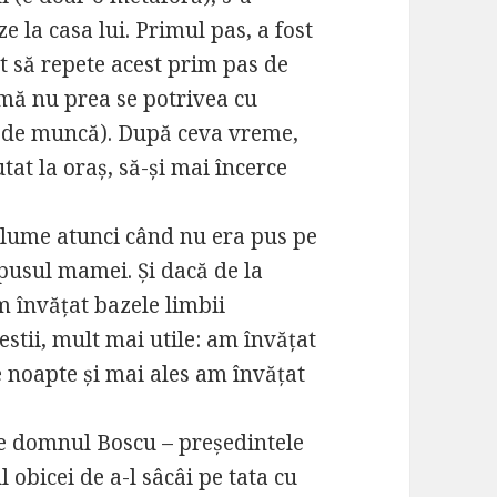
e la casa lui. Primul pas, a fost
it să repete acest prim pas de
emă nu prea se potrivea cu
oc de muncă). După ceva vreme,
utat la oraș, să-și mai încerce
 glume atunci când nu era pus pe
opusul mamei. Și dacă de la
 învățat bazele limbii
estii, mult mai utile: am învățat
e noapte și mai ales am învățat
de domnul Boscu – președintele
l obicei de a-l sâcâi pe tata cu