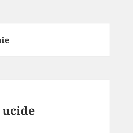
aie
 ucide