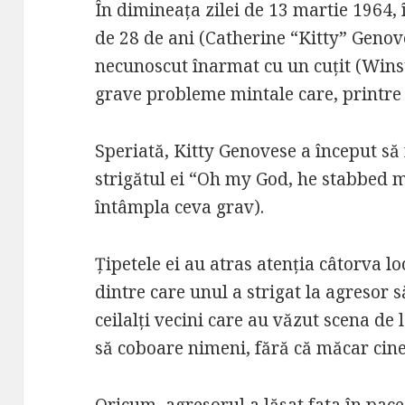
În dimineața zilei de 13 martie 1964,
de 28 de ani (Catherine “Kitty” Genov
necunoscut înarmat cu un cuțit (Wins
grave probleme mintale care, printre al
Speriată, Kitty Genovese a început să
strigătul ei “Oh my God, he stabbed m
întâmpla ceva grav).
Țipetele ei au atras atenția câtorva loc
dintre care unul a strigat la agresor s
ceilalți vecini care au văzut scena de 
să coboare nimeni, fără că măcar cine