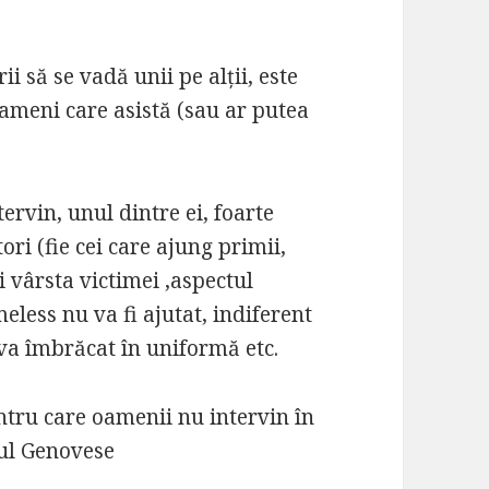
i să se vadă unii pe alții, este
i oameni care asistă (sau ar putea
ntervin, unul dintre ei, foarte
ri (fie cei care ajung primii,
i vârsta victimei ,aspectul
eless nu va fi ajutat, indiferent
va îmbrăcat în uniformă etc.
ntru care oamenii nu intervin în
mul Genovese