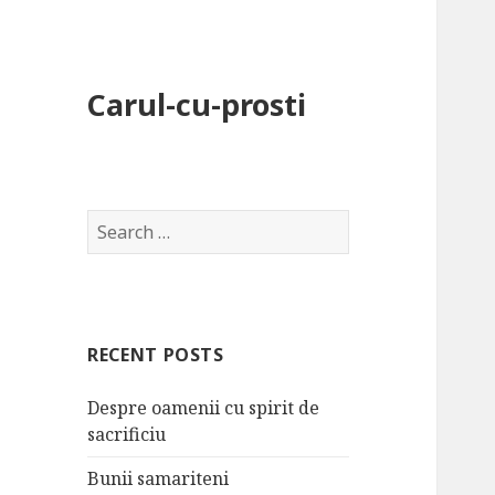
Carul-cu-prosti
S
e
a
r
c
RECENT POSTS
h
f
Despre oamenii cu spirit de
o
sacrificiu
r
:
Bunii samariteni