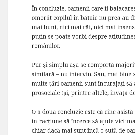
În concluzie, oamenii care îi balacares
omorât copilul în bătaie nu prea au dr
mai buni, nici mai răi, nici mai insensi
puțin se poate vorbi despre atitudinea
românilor.
Pur și simplu așa se comportă majorit
similară – nu intervin. Sau, mai bine 
multe țări oamenii sunt încurajați s
prosociale (și, printre altele, învață
O a doua concluzie este că cine asistă 
infracțiune să încerce să ajute victim
chiar dacă mai sunt încă o sută de oam