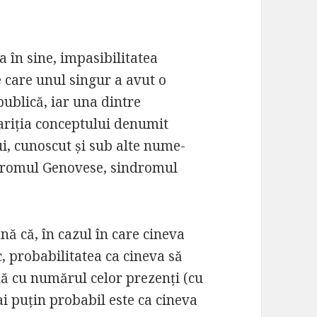
 în sine, impasibilitatea
 care unul singur a avut o
publică, iar una dintre
ariția conceptului denumit
ui, cunoscut și sub alte nume-
indromul Genovese, sindromul
nă că, în cazul în care cineva
c, probabilitatea ca cineva să
lă cu numărul celor prezenți (cu
i puțin probabil este ca cineva