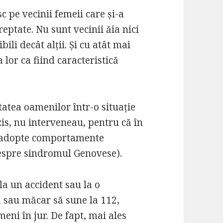
c pe vecinii femeii care și-a
eptate. Nu sunt vecinii ăia nici
bili decât alții. Și cu atât mai
 lor ca fiind caracteristică
atea oamenilor într-o situație
zis, nu interveneau, pentru că în
ă adopte comportamente
 despre sindromul Genovese).
la un accident sau la o
a sau măcar să sune la 112,
eni în jur. De fapt, mai ales