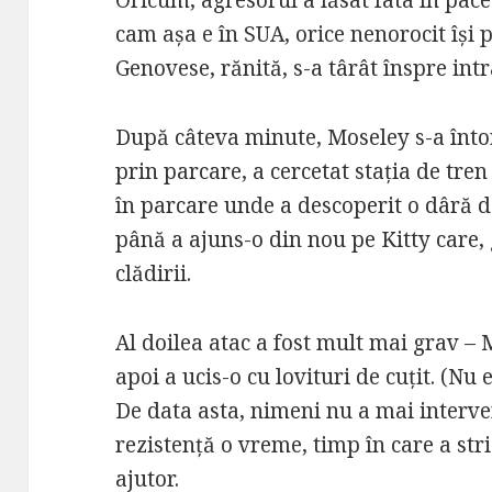
Oricum, agresorul a lăsat fata în pace
cam așa e în SUA, orice nenorocit își 
Genovese, rănită, s-a târât înspre intr
După câteva minute, Moseley s-a întor
prin parcare, a cercetat stația de tren
în parcare unde a descoperit o dâră d
până a ajuns-o din nou pe Kitty care, 
clădirii.
Al doilea atac a fost mult mai grav – 
apoi a ucis-o cu lovituri de cuțit. (Nu 
De data asta, nimeni nu a mai interve
rezistență o vreme, timp în care a st
ajutor.