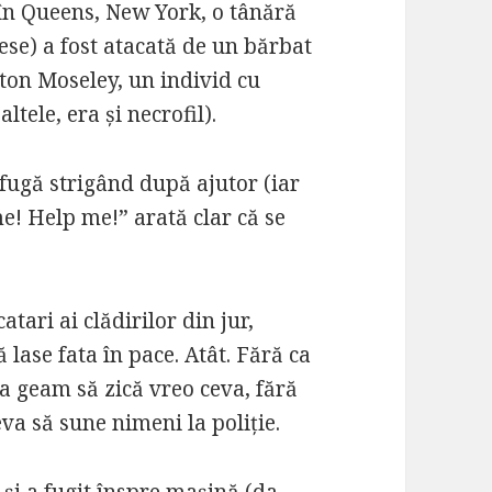
 în Queens, New York, o tânără
ese) a fost atacată de un bărbat
ton Moseley, un individ cu
tele, era și necrofil).
 fugă strigând după ajutor (iar
e! Help me!” arată clar că se
atari ai clădirilor din jur,
ă lase fata în pace. Atât. Fără ca
la geam să zică vreo ceva, fără
va să sune nimeni la poliție.