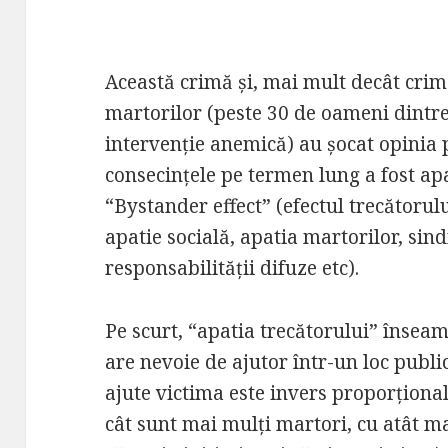
Această crimă și, mai mult decât crima
martorilor (peste 30 de oameni dintre
intervenție anemică) au șocat opinia 
consecințele pe termen lung a fost ap
“Bystander effect” (efectul trecătorul
apatie socială, apatia martorilor, s
responsabilității difuze etc).
Pe scurt, “apatia trecătorului” înseam
are nevoie de ajutor într-un loc publi
ajute victima este invers proporționa
cât sunt mai mulți martori, cu atât ma