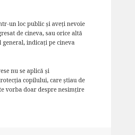
într-un loc public și aveți nevoie
gresat de cineva, sau orice altă
l general, indicați pe cineva
se nu se aplică și
rotecția copilului, care știau de
este vorba doar despre nesimțire