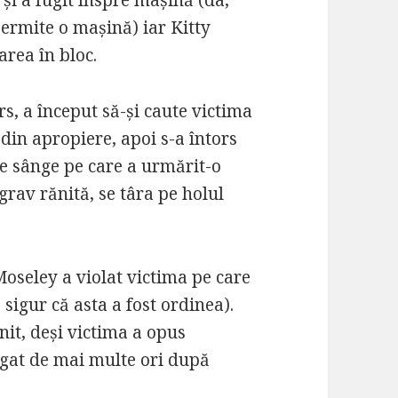
 și a fugit înspre mașină (da,
permite o mașină) iar Kitty
area în bloc.
s, a început să-și caute victima
 din apropiere, apoi s-a întors
e sânge pe care a urmărit-o
grav rănită, se târa pe holul
Moseley a violat victima pe care
e sigur că asta a fost ordinea).
nit, deși victima a opus
rigat de mai multe ori după