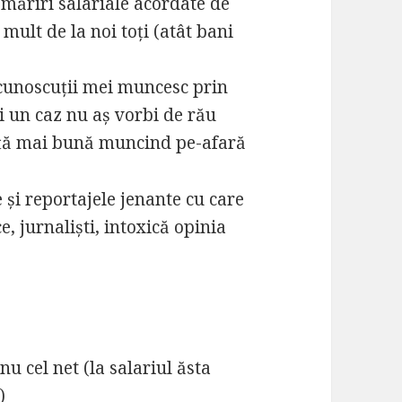
 măriri salariale acordate de
mult de la noi toți (atât bani
și cunoscuții mei muncesc prin
ci un caz nu aș vorbi de rău
iață mai bună muncind pe-afară
e și reportajele jenante cu care
e, jurnaliști, intoxică opinia
nu cel net (la salariul ăsta
)