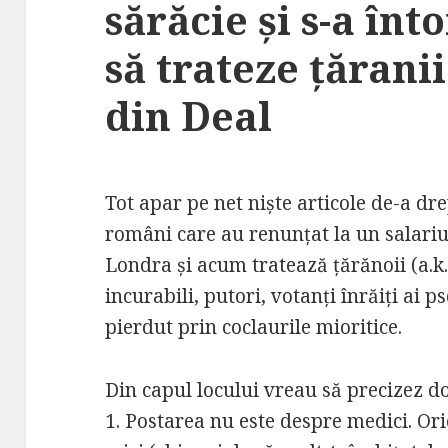
sărăcie și s-a în
să trateze țăranii
din Deal
Tot apar pe net niște articole de-a dr
români care au renunțat la un salariu
Londra și acum tratează țărănoii (a.k.a
incurabili, putori, votanți înrăiți ai p
pierdut prin coclaurile mioritice.
Din capul locului vreau să precizez d
1. Postarea nu este despre medici. Ori