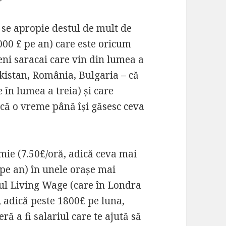
 se apropie destul de mult de
000 £ pe an) care este oricum
eni saracai care vin din lumea a
akistan, România, Bulgaria – că
în lumea a treia) și care
că o vreme până își găsesc ceva
mie (7.50£/oră, adică ceva mai
pe an) în unele orașe mai
itul Living Wage (care în Londra
i, adică peste 1800£ pe luna,
ră a fi salariul care te ajută să