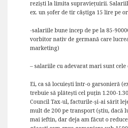
reziști la limita supraviețuirii. Salar
ex. un șofer de tir câștiga 15 lire pe o
-salariile bune incep de pe la 85-9000
vorbitor nativ de germană care lucrea
marketing)
– salariile cu adevarat mari sunt cele
Ei, ca să locuiești într-o garsonieră 
trebuie să plătești cel puțin 1.200-1.3
Council Tax-ul, facturile-și-ai sărit l
mult de 200 pe transport (știu, dacă l
mai ieftin, dar deja am făcut o reducer