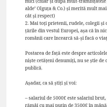
mici (chiar și după mult-trâmbițatele
alde’ Olguța & Co.) și merită mult mai 
cât și respect)
2. Mai toți prietenii, rudele, colegii 
țările din vestul Europei, așa că în ni
românii care încearcă să-și facă o v
Postarea de față este despre articolel
niște cetățeni denumiți, nu se știe de c
publică.
Așadar, ca să știți și voi:
– salariul de 5000£ este salariul brut, 
rămâi cu mai puțin de 3500£ în mână