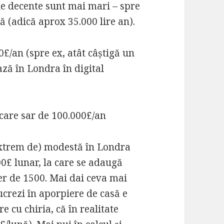
iile decente sunt mai mari – spre
ră (adică aprox 35.000 lire an).
0£/an (spre ex, atât câștigă un
ză în Londra în digital
 care sar de 100.000£/an
(extrem de) modestă în Londra
00£ lunar, la care se adaugă
ejer de 1500. Mai dai ceva mai
ucrezi în aporpiere de casă e
e cu chiria, că în realitate