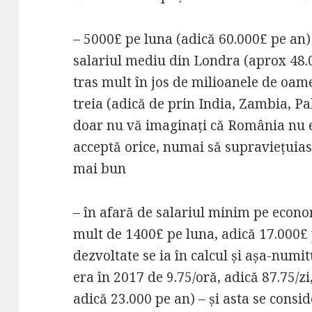
– 5000£ pe luna (adică 60.000£ pe an)
salariul mediu din Londra (aprox 48.
tras mult în jos de milioanele de oam
treia (adică de prin India, Zambia, P
doar nu vă imaginați că România nu e 
acceptă orice, numai să supraviețuias
mai bun
– în afară de salariul minim pe econo
mult de 1400£ pe luna, adică 17.000£ 
dezvoltate se ia în calcul și așa-num
era în 2017 de 9.75/oră, adică 87.75/z
adică 23.000 pe an) – și asta se conside