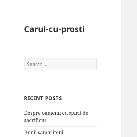
Carul-cu-prosti
S
e
a
r
c
RECENT POSTS
h
f
Despre oamenii cu spirit de
o
sacrificiu
r
:
Bunii samariteni