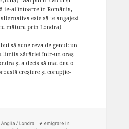
/lună). Mai pui în calcul și
ă te-ai întoarce în România,
alternativa este să te angajezi
i cu mătura prin Londra)
trebui să sune ceva de genul: un
 limita sărăciei într-un oraș
ondra și a decis să mai dea o
roastă creștere și corupție-
n Anglia / Londra
Tags
emigrare in