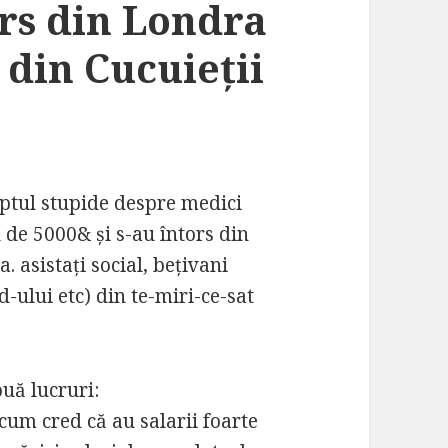
tors din Londra
 din Cucuieții
eptul stupide despre medici
 de 5000& și s-au întors din
. asistați social, bețivani
sd-ului etc) din te-miri-ce-sat
ouă lucruri:
cum cred că au salarii foarte