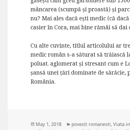
găsești cam greu garsoniere sub 1500£
mâncarea (scumpă și proastă) și parc
nu? Mai ales dacă ești medic (că dacă 
casier în Cora, mai bine rămâi să da
Cu alte cuvinte, titlul articolului ar 
medic român s-a săturat să trăiască la
poluat. aglomerat și stresant cum e L
șansă unei țări dominate de sărăcie, p
România.
Posted
May 1, 2018
Categories
povesti romanesti
,
Viata i