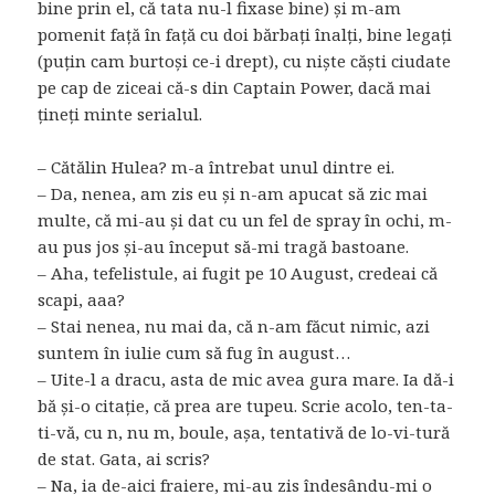
bine prin el, că tata nu-l fixase bine) și m-am
pomenit față în față cu doi bărbați înalți, bine legați
(puțin cam burtoși ce-i drept), cu niște căști ciudate
pe cap de ziceai că-s din Captain Power, dacă mai
țineți minte serialul.
– Cătălin Hulea? m-a întrebat unul dintre ei.
– Da, nenea, am zis eu și n-am apucat să zic mai
multe, că mi-au și dat cu un fel de spray în ochi, m-
au pus jos și-au început să-mi tragă bastoane.
– Aha, tefelistule, ai fugit pe 10 August, credeai că
scapi, aaa?
– Stai nenea, nu mai da, că n-am făcut nimic, azi
suntem în iulie cum să fug în august…
– Uite-l a dracu, asta de mic avea gura mare. Ia dă-i
bă și-o citație, că prea are tupeu. Scrie acolo, ten-ta-
ti-vă, cu n, nu m, boule, așa, tentativă de lo-vi-tură
de stat. Gata, ai scris?
– Na, ia de-aici fraiere, mi-au zis îndesându-mi o