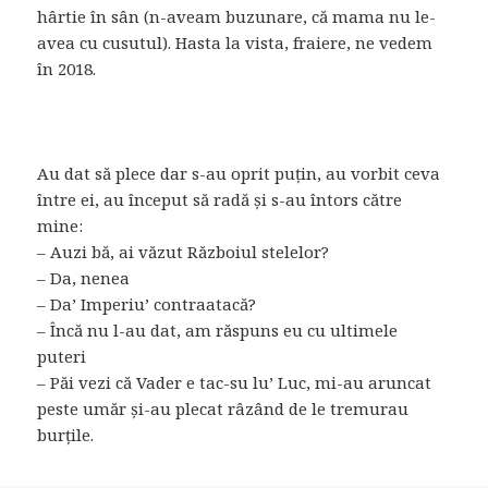
hârtie în sân (n-aveam buzunare, că mama nu le-
avea cu cusutul). Hasta la vista, fraiere, ne vedem
în 2018.
Au dat să plece dar s-au oprit puțin, au vorbit ceva
între ei, au început să radă și s-au întors către
mine:
– Auzi bă, ai văzut Războiul stelelor?
– Da, nenea
– Da’ Imperiu’ contraatacă?
– Încă nu l-au dat, am răspuns eu cu ultimele
puteri
– Păi vezi că Vader e tac-su lu’ Luc, mi-au aruncat
peste umăr și-au plecat râzând de le tremurau
burțile.