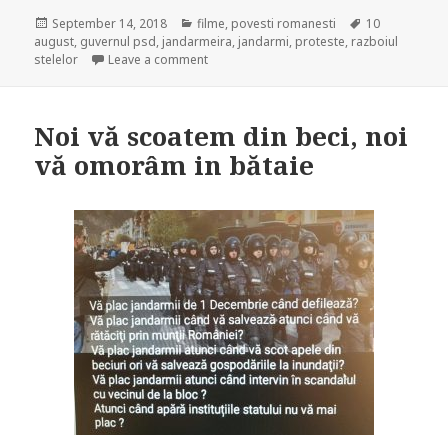
Posted
September 14, 2018
Categories
filme
,
povesti romanesti
Tags
10
august
on
,
guvernul psd
,
jandarmeira
,
jandarmi
,
proteste
,
razboiul
stelelor
Leave a comment
on
Noi vă scoatem din beci, noi
vă omorâm in bătaie