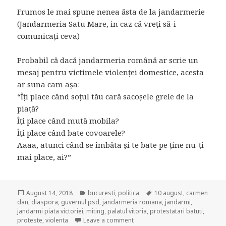
Frumos le mai spune nenea ăsta de la jandarmerie
(Jandarmeria Satu Mare, in caz că vreți să-i
comunicați ceva)
Probabil că dacă jandarmeria română ar scrie un
mesaj pentru victimele violenței domestice, acesta
ar suna cam așa:
“Îți place când soțul tău cară sacoșele grele de la
piață?
Îți place când mută mobila?
Îți place când bate covoarele?
Aaaa, atunci când se îmbăta și te bate pe ține nu-ți
mai place, ai?”
Posted
August 14, 2018
Categories
bucuresti
,
politica
Tags
10 august
,
carmen
dan
on
,
diaspora
,
guvernul psd
,
jandarmeria romana
,
jandarmi
,
jandarmi piata victoriei
,
miting
,
palatul vitoria
,
protestatari batuti
,
proteste
,
violenta
Leave a comment
on Noi vă scoatem din beci, noi