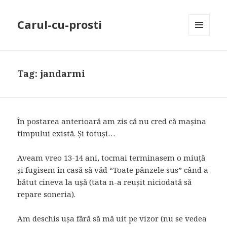
Carul-cu-prosti
MENU
AND
WIDGETS
Tag: jandarmi
În postarea anterioară am zis că nu cred că mașina
timpului există. Și totuși…
Aveam vreo 13-14 ani, tocmai terminasem o miuță
și fugisem în casă să văd “Toate pânzele sus” când a
bătut cineva la ușă (tata n-a reușit niciodată să
repare soneria).
Am deschis ușa fără să mă uit pe vizor (nu se vedea