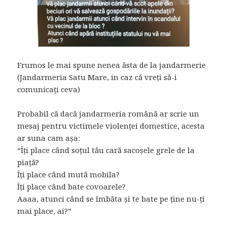
Frumos le mai spune nenea ăsta de la jandarmerie
(Jandarmeria Satu Mare, in caz că vreți să-i
comunicați ceva)
Probabil că dacă jandarmeria română ar scrie un
mesaj pentru victimele violenței domestice, acesta
ar suna cam așa:
“Îți place când soțul tău cară sacoșele grele de la
piață?
Îți place când mută mobila?
Îți place când bate covoarele?
Aaaa, atunci când se îmbăta și te bate pe ține nu-ți
mai place, ai?”