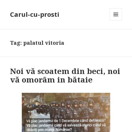
Carul-cu-prosti
MENU
AND
WIDGETS
Tag: palatul vitoria
Noi vă scoatem din beci, noi
vă omorâm in bătaie