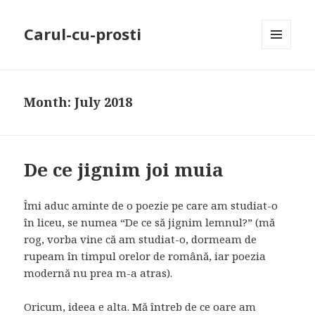
Carul-cu-prosti
MENU
AND
WIDGETS
Month: July 2018
De ce jignim joi muia
Îmi aduc aminte de o poezie pe care am studiat-o
în liceu, se numea “De ce să jignim lemnul?” (mă
rog, vorba vine că am studiat-o, dormeam de
rupeam în timpul orelor de română, iar poezia
modernă nu prea m-a atras).
Oricum, ideea e alta. Mă întreb de ce oare am