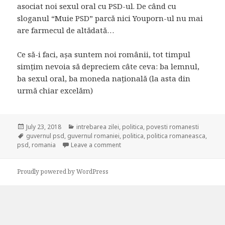
asociat noi sexul oral cu PSD-ul. De când cu
sloganul “Muie PSD” parcă nici Youporn-ul nu mai
are farmecul de altădată…
Ce să-i faci, așa suntem noi românii, tot timpul
simțim nevoia să depreciem câte ceva: ba lemnul,
ba sexul oral, ba moneda națională (la asta din
urmă chiar excelăm)
Posted
July 23, 2018
Categories
intrebarea zilei
,
politica
,
povesti romanesti
on
Tags
guvernul psd
,
guvernul romaniei
,
politica
,
politica romaneasca
,
psd
,
romania
Leave a comment
on De ce jignim joi muia
Proudly powered by WordPress