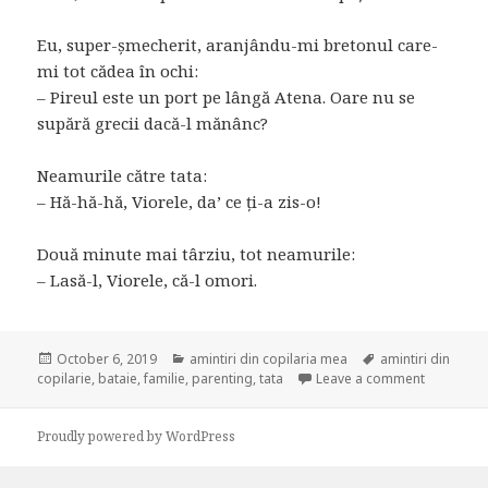
Eu, super-șmecherit, aranjându-mi bretonul care-
mi tot cădea în ochi:
– Pireul este un port pe lângă Atena. Oare nu se
supără grecii dacă-l mănânc?
Neamurile către tata:
– Hă-hă-hă, Viorele, da’ ce ți-a zis-o!
Două minute mai târziu, tot neamurile:
– Lasă-l, Viorele, că-l omori.
Posted
October 6, 2019
Categories
amintiri din copilaria mea
Tags
amintiri din
copilarie
on
,
bataie
,
familie
,
parenting
,
tata
Leave a comment
on Tehnici
Proudly powered by WordPress