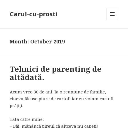
Carul-cu-prosti
MENU
AND
WIDGETS
Month: October 2019
Tehnici de parenting de
altădată.
Acum vreo 30 de ani, la o reuniune de familie,
cineva făcuse piure de cartofi iar eu voiam cartofi
prăjiți.
Tata către mine:
– Băi, mănâncă pireul că altceva nu capeți!