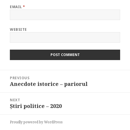
EMAIL
*
WEBSITE
Post
PREVIOUS
navigation
Anecdote istorice – pariorul
Previous
post:
NEXT
Știri politice – 2020
Next
post:
Proudly powered by WordPress