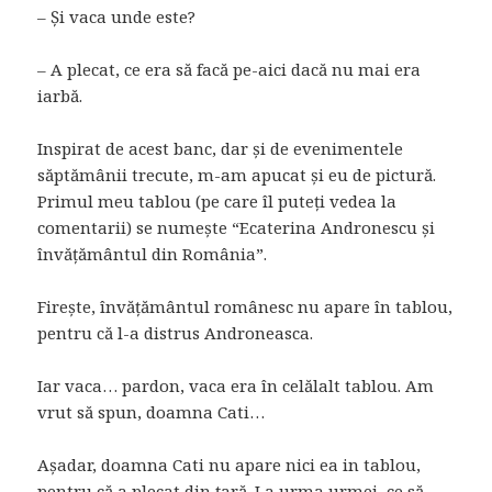
– Și vaca unde este?
– A plecat, ce era să facă pe-aici dacă nu mai era
iarbă.
Inspirat de acest banc, dar și de evenimentele
săptămânii trecute, m-am apucat și eu de pictură.
Primul meu tablou (pe care îl puteți vedea la
comentarii) se numește “Ecaterina Andronescu și
învățământul din România”.
Firește, învățământul românesc nu apare în tablou,
pentru că l-a distrus Androneasca.
Iar vaca… pardon, vaca era în celălalt tablou. Am
vrut să spun, doamna Cati…
Așadar, doamna Cati nu apare nici ea in tablou,
pentru că a plecat din țară. La urma urmei, ce să