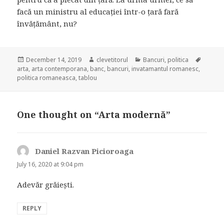
facă un ministru al educației într-o țară fară
învățământ, nu?
Posted
December 14, 2019
Author
clevetitorul
Categories
Bancuri
,
politica
Tags
arta
on
,
arta contemporana
,
banc
,
bancuri
,
invatamantul romanesc
,
politica romaneasca
,
tablou
One thought on “Arta modernă”
Daniel Razvan Picioroaga
says:
July 16, 2020 at 9:04 pm
Adevăr grăiești.
REPLY