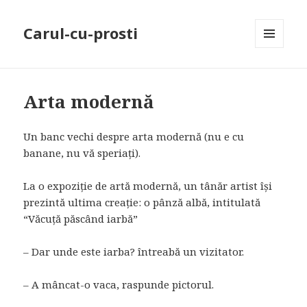
Carul-cu-prosti
MENU
AND
WIDGETS
Arta modernă
Un banc vechi despre arta modernă (nu e cu
banane, nu vă speriați).
La o expoziție de artă modernă, un tânăr artist își
prezintă ultima creație: o pânză albă, intitulată
“Văcuță păscând iarbă”
– Dar unde este iarba? întreabă un vizitator.
– A mâncat-o vaca, raspunde pictorul.