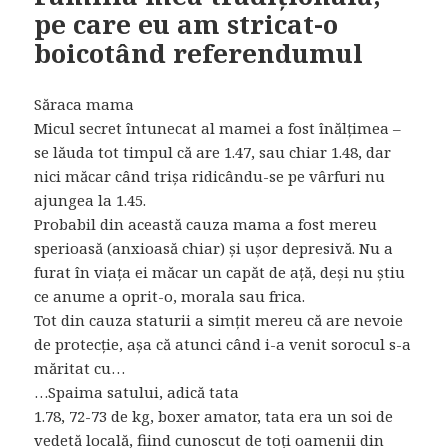
pe care eu am stricat-o
boicotând referendumul
Săraca mama
Micul secret întunecat al mamei a fost înălțimea –
se lăuda tot timpul că are 1.47, sau chiar 1.48, dar
nici măcar când trișa ridicându-se pe vârfuri nu
ajungea la 1.45.
Probabil din această cauza mama a fost mereu
sperioasă (anxioasă chiar) și ușor depresivă. Nu a
furat în viața ei măcar un capăt de ață, deși nu știu
ce anume a oprit-o, morala sau frica.
Tot din cauza staturii a simțit mereu că are nevoie
de protecție, așa că atunci când i-a venit sorocul s-a
măritat cu…
…Spaima satului, adică tata
1.78, 72-73 de kg, boxer amator, tata era un soi de
vedetă locală, fiind cunoscut de toți oamenii din