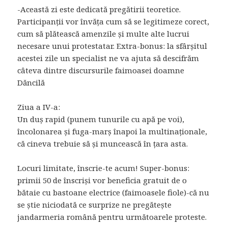
-Această zi este dedicată pregătirii teoretice.
Participanții vor învăța cum să se legitimeze corect,
cum să plătească amenzile și multe alte lucrui
necesare unui protestatar. Extra-bonus: la sfârșitul
acestei zile un specialist ne va ajuta să descifrăm
câteva dintre discursurile faimoasei doamne
Dăncilă
Ziua a IV-a:
Un duș rapid (punem tunurile cu apă pe voi),
încolonarea și fuga-marș înapoi la multinaționale,
că cineva trebuie să și muncească în țara asta.
Locuri limitate, înscrie-te acum! Super-bonus:
primii 50 de înscriși vor beneficia gratuit de o
bătaie cu bastoane electrice (faimoasele fiole)-că nu
se știe niciodată ce surprize ne pregătește
jandarmeria română pentru următoarele proteste.