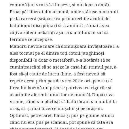
comună (au vrut să-l linșeze, și nu doar o dată).
Proaspăt liberat din armată, unde stătuse mai mult
pe la carceră (scăpase ca prin urechile acului de
batalionul disciplinar) și-a amintit că mai avea
câțiva săteni nebătuți așa că s-a întors în sat să
termine ce începuse.
Mândru nevoie mare că domnișoara învățătoare l-a
ales tocmai pe el dintre toți cotoii janghinoși
disponibili (e doar o metaforă), s-a hotărât să se
cumințească și să se așeze la casa lui. Primul pas, a
fost să-și caute de lucru (bine, a fost nevoit să
repete acest prim pas de vreo 20 de ori, pentru că
firea lui boemă nu prea se potrivea cu rigorile și
asprimile aferente unui loc de muncă). După ceva
vreme, când s-a plictisit să bată țărani s-a mutat la
oraș, să-și mai încerce mușchii și pe orășeni.
Optimist, petrecăreț, haios și pus pe glume atunci
când nu era pus pe scandal, pot spune că tata era
chiar opusul mamei. Și dacă de la mama am