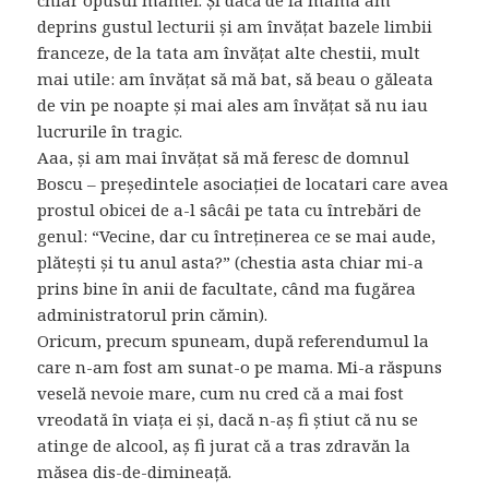
deprins gustul lecturii și am învățat bazele limbii
franceze, de la tata am învățat alte chestii, mult
mai utile: am învățat să mă bat, să beau o găleata
de vin pe noapte și mai ales am învățat să nu iau
lucrurile în tragic.
Aaa, și am mai învățat să mă feresc de domnul
Boscu – președintele asociației de locatari care avea
prostul obicei de a-l sâcâi pe tata cu întrebări de
genul: “Vecine, dar cu întreținerea ce se mai aude,
plătești și tu anul asta?” (chestia asta chiar mi-a
prins bine în anii de facultate, când ma fugărea
administratorul prin cămin).
Oricum, precum spuneam, după referendumul la
care n-am fost am sunat-o pe mama. Mi-a răspuns
veselă nevoie mare, cum nu cred că a mai fost
vreodată în viața ei și, dacă n-aș fi știut că nu se
atinge de alcool, aș fi jurat că a tras zdravăn la
măsea dis-de-dimineață.