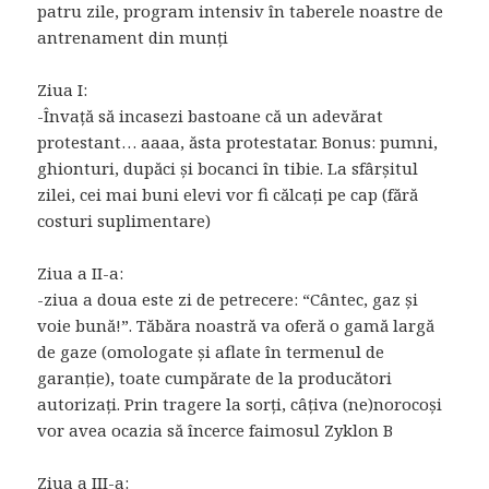
patru zile, program intensiv în taberele noastre de
antrenament din munți
Ziua I:
-Învață să incasezi bastoane că un adevărat
protestant… aaaa, ăsta protestatar. Bonus: pumni,
ghionturi, dupăci și bocanci în tibie. La sfârșitul
zilei, cei mai buni elevi vor fi călcați pe cap (fără
costuri suplimentare)
Ziua a II-a:
-ziua a doua este zi de petrecere: “Cântec, gaz și
voie bună!”. Tăbăra noastră va oferă o gamă largă
de gaze (omologate și aflate în termenul de
garanție), toate cumpărate de la producători
autorizați. Prin tragere la sorți, câțiva (ne)norocoși
vor avea ocazia să încerce faimosul Zyklon B
Ziua a III-a: