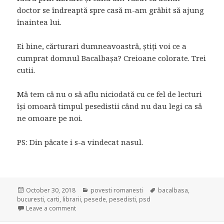
doctor se îndreaptă spre casă m-am grăbit să ajung
înaintea lui.
Ei bine, cărturari dumneavoastră, știți voi ce a
cumprat domnul Bacalbașa? Creioane colorate. Trei
cutii.
Mă tem că nu o să aflu niciodată cu ce fel de lecturi
își omoară timpul pesedistii când nu dau legi ca să
ne omoare pe noi.
PS: Din păcate i s-a vindecat nasul.
Posted
October 30, 2018
Categories
povesti romanesti
Tags
bacalbasa
,
bucuresti
on
,
carti
,
librarii
,
pesede
,
pesedisti
,
psd
Leave a comment
on O întâlnire neașteptată