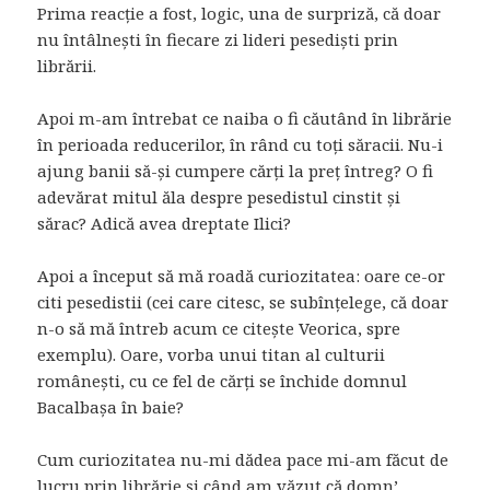
Prima reacție a fost, logic, una de surpriză, că doar
nu întâlnești în fiecare zi lideri pesediști prin
librării.
Apoi m-am întrebat ce naiba o fi căutând în librărie
în perioada reducerilor, în rând cu toți săracii. Nu-i
ajung banii să-și cumpere cărți la preț întreg? O fi
adevărat mitul ăla despre pesedistul cinstit și
sărac? Adică avea dreptate Ilici?
Apoi a început să mă roadă curiozitatea: oare ce-or
citi pesedistii (cei care citesc, se subînțelege, că doar
n-o să mă întreb acum ce citește Veorica, spre
exemplu). Oare, vorba unui titan al culturii
românești, cu ce fel de cărți se închide domnul
Bacalbașa în baie?
Cum curiozitatea nu-mi dădea pace mi-am făcut de
lucru prin librărie și când am văzut că domn’