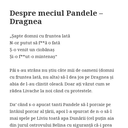
Despre meciul Pandele –
Dragnea
„Șapte domni cu fruntea lată
N-or putut să f**ă o fată
Ș-o venit un ciobănaș
Și-o f**ut-o mintenaș”
Păi s-au strâns nu știu câte mii de oameni (domni
cu fruntea lată, nu alta) să-l dea jos pe Dragnea și
abia de l-au clintit oleacă. Doar ați văzut cum se
râdea Livache la noi când cu protestele.
Da’ când s-o apucat tanti Pandele să-l porcaie pe
întâiul porcar al țării, apoi l-a spurcat de n-o să-l
mai spele pe Liviu toată apa Dunării (cel puțin aia
din jurul ostrovului Belina cu siguranță că-i prea