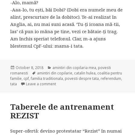
-Alo, mamă?
-Aaa-lo, tu ești, băi Dobi? (Dobi era numele meu de
alint, prescurtare de la dobitoc). Te-ai realizat în
Anglia, ai, nu mai suni acasă. ‘Tu-ți icoana mă-tii,
las’ că pun io mâna pe tine, vezi ce bătaie-ți trag.
Am închis speriat telefonul. Clar, m-a ajuns
blestemul CpF-ului: mama-i tata.
Posted
October 8, 2018
Categories
amintiri din copilaria mea
,
povesti
romanesti
on
Tags
amintiri din copilarie
,
catalin hulea
,
coalitia pentru
familie
,
cpf
,
familia traditionala
,
povesti despre tata
,
referendum
,
tata
Leave a comment
on Familia mea tradițională, pe care eu am s
Taberele de antrenament
REZIST
Super-ofertă: devino protestatar “Rezist” în numai