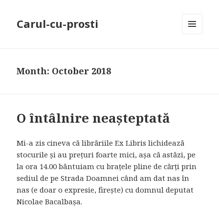
Carul-cu-prosti
MENU
AND
WIDGETS
Month: October 2018
O întâlnire neașteptată
Mi-a zis cineva că librăriile Ex Libris lichidează
stocurile și au prețuri foarte mici, așa că astăzi, pe
la ora 14.00 bântuiam cu brațele pline de cărți prin
sediul de pe Strada Doamnei când am dat nas în
nas (e doar o expresie, firește) cu domnul deputat
Nicolae Bacalbașa.