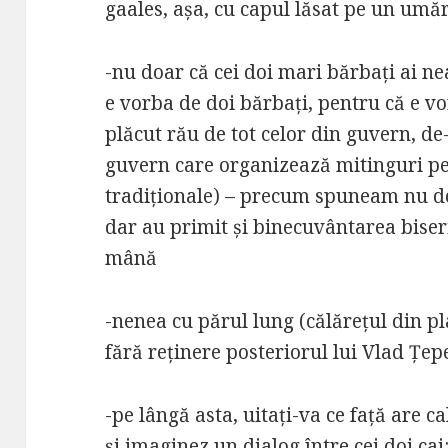
gaales, așa, cu capul lăsat pe un umăr
-nu doar că cei doi mari bărbați ai 
e vorba de doi bărbați, pentru că e vo
plăcut rău de tot celor din guvern, de
guvern care organizează mitinguri pe
tradiționale) – precum spuneam nu do
dar au primit și binecuvântarea biseric
mână
-nenea cu părul lung (călărețul din pl
fără reținere posteriorul lui Vlad Țep
-pe lângă asta, uitați-va ce față are ca
și imaginez un dialog între cei doi cai