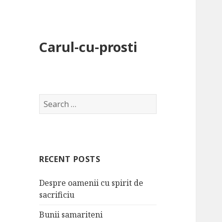
Carul-cu-prosti
S
e
a
r
c
RECENT POSTS
h
f
Despre oamenii cu spirit de
o
sacrificiu
r
:
Bunii samariteni