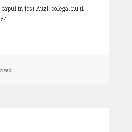
apul în jos)-Auzi, colega, nu ți
ay?
es
rized