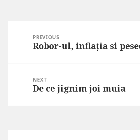
Post
navigation
PREVIOUS
Robor-ul, inflația si pese
Previous
post:
NEXT
De ce jignim joi muia
Next
post: