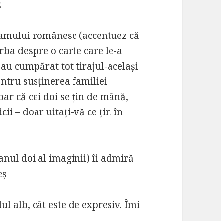
.
neamului românesc (accentuez că
rba despre o carte care le-a
-au cumpărat tot tirajul-același
ntru susținerea familiei
ar că cei doi se țin de mână,
ii – doar uitați-vă ce țin în
anul doi al imaginii) îi admiră
eș
lul alb, cât este de expresiv. Îmi
: