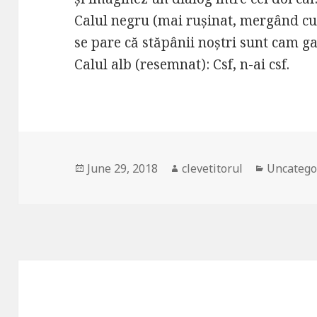
Calul negru (mai rușinat, mergând cu c
se pare că stăpânii noștri sunt cam g
Calul alb (resemnat): Csf, n-ai csf.
Posted
June 29, 2018
Author
clevetitorul
Categori
Uncatego
on