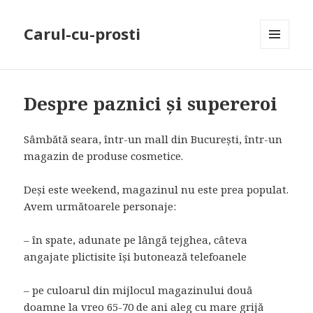
Carul-cu-prosti
MENU
AND
WIDGETS
Despre paznici și supereroi
Sâmbătă seara, într-un mall din București, într-un
magazin de produse cosmetice.
Deși este weekend, magazinul nu este prea populat.
Avem următoarele personaje:
– în spate, adunate pe lângă tejghea, câteva
angajate plictisite își butonează telefoanele
– pe culoarul din mijlocul magazinului două
doamne la vreo 65-70 de ani aleg cu mare grijă