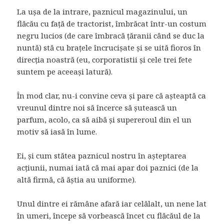
La ușa de la intrare, paznicul magazinului, un
flăcău cu față de tractorist, îmbrăcat într-un costum
negru lucios (de care îmbracă țăranii când se duc la
nuntă) stă cu brațele încrucișate și se uită fioros în
direcția noastră (eu, corporatistii și cele trei fete
suntem pe aceeași latură).
În mod clar, nu-i convine ceva și pare că așteaptă ca
vreunul dintre noi să încerce să șutească un
parfum, acolo, ca să aibă și supereroul din el un
motiv să iasă în lume.
Ei, și cum stătea paznicul nostru în așteptarea
acțiunii, numai iată că mai apar doi paznici (de la
altă firmă, că ăștia au uniforme).
Unul dintre ei rămâne afară iar celălalt, un nene lat
în umeri, începe să vorbească încet cu flăcăul de la