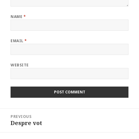
NAME
*
EMAIL
*
WEBSITE
Post
PREVIOUS
navigation
Despre vot
Previous
post: