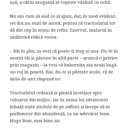
ușă, a cărui aroganță se topește văzând cu ochii.
Nu am cum să aud ce-și spun, dar, în mod evident,
cei doi nu sunt de acord, pentru că tractoristul tot
dă din cap în semn de refuz. Enervat, malacul în
uniformă ridică vocea:
– Băi în plm, ia vezi că poate-ți trag și una. Du-te în
morții tăi și păzește în altă parte – aruncă o privire
prin magazin – ia vezi că babornița aia acuși bagă-
un ruj în poșetă. Hai, du-te și păzește acolo, că de
ăștia de-aici răspund io!
Tractoristul cedează și pleacă încetișor spre
culoarul din mijloc, iar în urma lui zdrahonul
înhață niște sticlute de pe rafturi și începe să se
parfumeze din abundență, ca un adevărat boss.
Hugo Boss, mai bine zis.