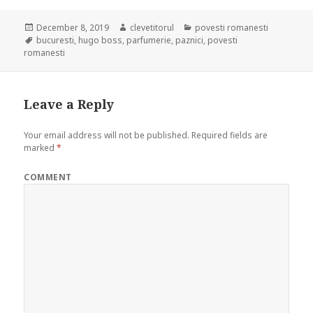
Posted
December 8, 2019
Author
clevetitorul
Categories
povesti romanesti
on
Tags
bucuresti
,
hugo boss
,
parfumerie
,
paznici
,
povesti
romanesti
Leave a Reply
Your email address will not be published.
Required fields are
marked
*
COMMENT