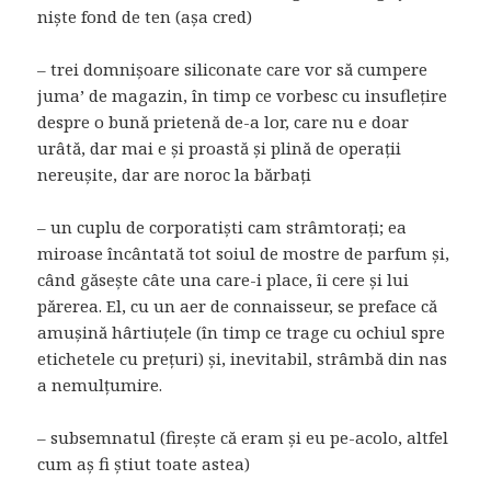
niște fond de ten (așa cred)
– trei domnișoare siliconate care vor să cumpere
juma’ de magazin, în timp ce vorbesc cu insuflețire
despre o bună prietenă de-a lor, care nu e doar
urâtă, dar mai e și proastă și plină de operații
nereușite, dar are noroc la bărbați
– un cuplu de corporatiști cam strâmtorați; ea
miroase încântată tot soiul de mostre de parfum și,
când găsește câte una care-i place, îi cere și lui
părerea. El, cu un aer de connaisseur, se preface că
amușină hârtiuțele (în timp ce trage cu ochiul spre
etichetele cu prețuri) și, inevitabil, strâmbă din nas
a nemulțumire.
– subsemnatul (firește că eram și eu pe-acolo, altfel
cum aș fi știut toate astea)