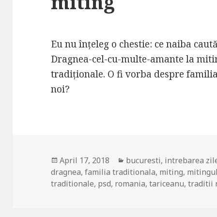
miting
Eu nu înțeleg o chestie: ce naiba caut
Dragnea-cel-cu-multe-amante la mitin
tradiționale. O fi vorba despre familia
noi?
Posted
April 17, 2018
Categories
bucuresti
,
intrebarea zil
dragnea
on
,
familia traditionala
,
miting
,
mitingul
traditionale
,
psd
,
romania
,
tariceanu
,
traditii