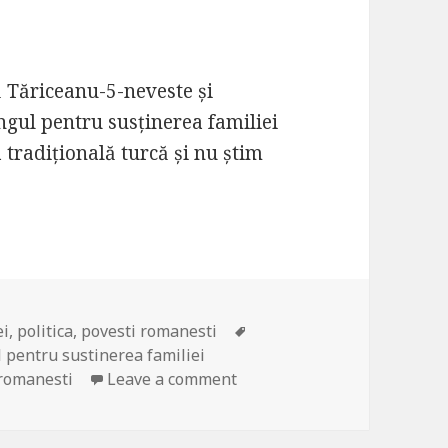
ă Tăriceanu-5-neveste și
gul pentru susținerea familiei
 tradițională turcă și nu știm
ei
,
politica
,
povesti romanesti
Tags
 pentru sustinerea familiei
 romanesti
Leave a comment
on O intrebare despre mare