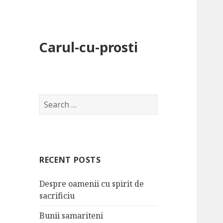
Carul-cu-prosti
S
e
a
r
c
RECENT POSTS
h
f
Despre oamenii cu spirit de
o
sacrificiu
r
:
Bunii samariteni