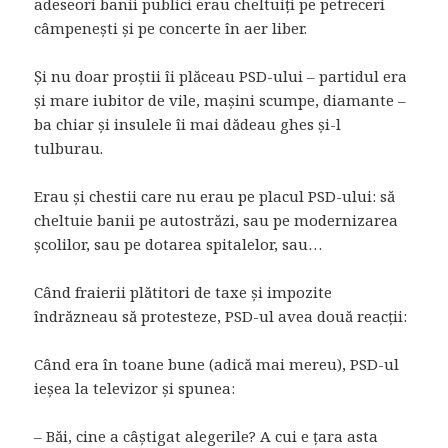
adeseori banii publici erau cheltuiți pe petreceri
câmpenești și pe concerte în aer liber.
Și nu doar proștii îi plăceau PSD-ului – partidul era
și mare iubitor de vile, mașini scumpe, diamante –
ba chiar și insulele îi mai dădeau ghes și-l
tulburau.
Erau și chestii care nu erau pe placul PSD-ului: să
cheltuie banii pe autostrăzi, sau pe modernizarea
școlilor, sau pe dotarea spitalelor, sau…
Când fraierii plătitori de taxe și impozite
îndrăzneau să protesteze, PSD-ul avea două reacții:
Când era în toane bune (adică mai mereu), PSD-ul
ieșea la televizor și spunea:
– Băi, cine a câștigat alegerile? A cui e țara asta