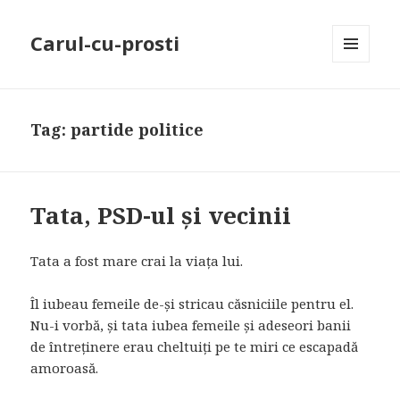
Carul-cu-prosti
MENU
AND
WIDGETS
Tag: partide politice
Tata, PSD-ul și vecinii
Tata a fost mare crai la viața lui.
Îl iubeau femeile de-și stricau căsniciile pentru el.
Nu-i vorbă, și tata iubea femeile și adeseori banii
de întreținere erau cheltuiți pe te miri ce escapadă
amoroasă.