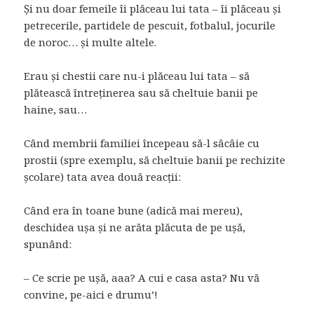
Și nu doar femeile îi plăceau lui tata – îi plăceau și
petrecerile, partidele de pescuit, fotbalul, jocurile
de noroc… și multe altele.
Erau și chestii care nu-i plăceau lui tata – să
plătească întreținerea sau să cheltuie banii pe
haine, sau…
Când membrii familiei începeau să-l sâcâie cu
prostii (spre exemplu, să cheltuie banii pe rechizite
școlare) tata avea două reacții:
Când era în toane bune (adică mai mereu),
deschidea ușa și ne arăta plăcuta de pe ușă,
spunând:
– Ce scrie pe ușă, aaa? A cui e casa asta? Nu vă
convine, pe-aici e drumu’!