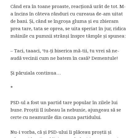
Când era în toane proaste, reacționă urât de tot. M-
a încins în câteva rânduri cu cureaua de-am uitat
de bani. Și, când se îngroșa gluma și eu zbieram
prea tare, tata se oprea, se uita speriat în jur, ridica
mâinile cu pumnii strânși înspre tâmple și spunea:
– Taci, taaaci, ‘tu-ți biserica mă-tii, tu vrei să ne-
audă vecinii cum ne batem în casă? Dementule!
Și păruiala continua…
*
PSD-ul a fost un partid tare popular în zilele lui
bune. Proștii îl iubeau la nebunie, ajungeau să se
certe cu neamurile din cauza partidului.
Nu-i vorba, că și PSD-ului îi plăceau proștii și