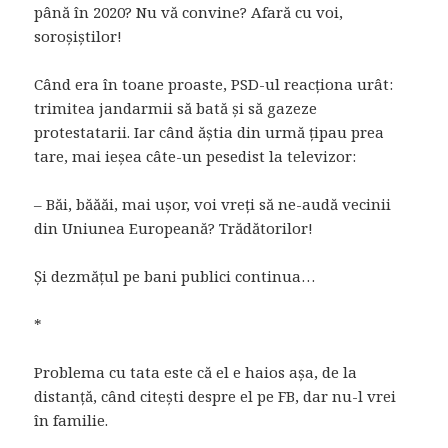
până în 2020? Nu vă convine? Afară cu voi,
soroșiștilor!
Când era în toane proaste, PSD-ul reacționa urât:
trimitea jandarmii să bată și să gazeze
protestatarii. Iar când ăștia din urmă țipau prea
tare, mai ieșea câte-un pesedist la televizor:
– Băi, băăăi, mai ușor, voi vreți să ne-audă vecinii
din Uniunea Europeană? Trădătorilor!
Și dezmățul pe bani publici continua…
*
Problema cu tata este că el e haios așa, de la
distanță, când citești despre el pe FB, dar nu-l vrei
în familie.