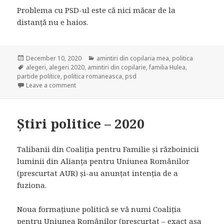
Problema cu PSD-ul este că nici măcar de la
distanță nu e haios.
Posted
December 10, 2020
Categories
amintiri din copilaria mea
,
politica
on
Tags
alegeri
,
alegeri 2020
,
amintiri din copilarie
,
familia Hulea
,
partide politice
,
politica romaneasca
,
psd
Leave a comment
on Tata, PSD-ul și vecinii
Știri politice – 2020
Talibanii din Coaliția pentru Familie și războinicii
luminii din Alianța pentru Uniunea Românilor
(prescurtat AUR) și-au anunțat intenția de a
fuziona.
Noua formațiune politică se vă numi Coaliția
pentru Uniunea Românilor (prescurtat – exact așa