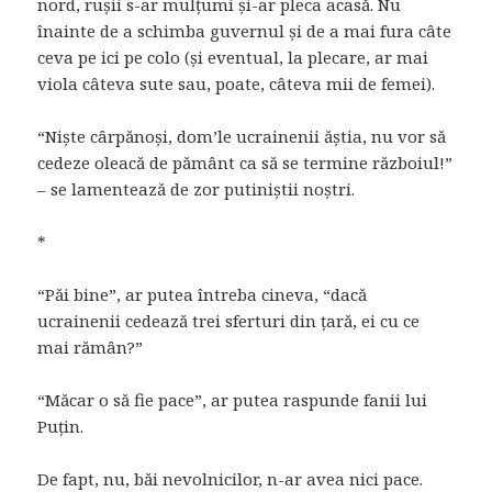
nord, rușii s-ar mulțumi și-ar pleca acasă. Nu
înainte de a schimba guvernul și de a mai fura câte
ceva pe ici pe colo (și eventual, la plecare, ar mai
viola câteva sute sau, poate, câteva mii de femei).
“Niște cârpănoși, dom’le ucrainenii ăștia, nu vor să
cedeze oleacă de pământ ca să se termine războiul!”
– se lamentează de zor putiniștii noștri.
*
“Păi bine”, ar putea întreba cineva, “dacă
ucrainenii cedează trei sferturi din țară, ei cu ce
mai rămân?”
“Măcar o să fie pace”, ar putea raspunde fanii lui
Puțin.
De fapt, nu, băi nevolnicilor, n-ar avea nici pace.