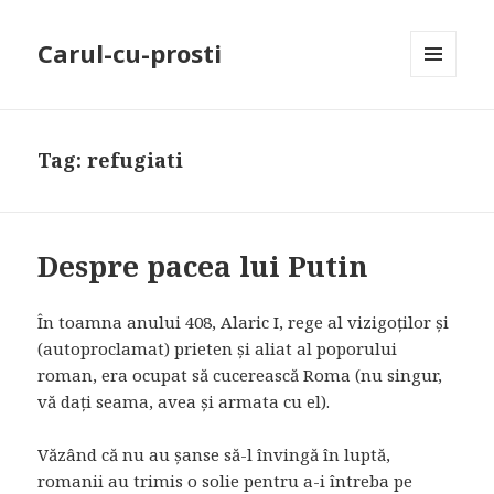
Carul-cu-prosti
MENU
AND
WIDGETS
Tag: refugiati
Despre pacea lui Putin
În toamna anului 408, Alaric I, rege al vizigoților și
(autoproclamat) prieten și aliat al poporului
roman, era ocupat să cucerească Roma (nu singur,
vă dați seama, avea și armata cu el).
Văzând că nu au șanse să-l învingă în luptă,
romanii au trimis o solie pentru a-i întreba pe