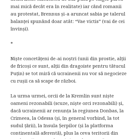
mai mică decât era în realitate) iar când romanii
au protestat, Brennus și-a aruncat sabia pe talerul
balanței spunând doar atât: “Vae victis” (vai de cei
învinși).
*
Niște concetățeni de-ai noștri (unii din prostie, alții
de fricoși ce sunt, alții din dragoiste pentru tătucul
Puțin) se tot miră că ucrainenii nu vor să negocieze
cu rușii ca să scape de război.
La urma urmei, orcii de la Kremlin sunt niște
oameni rezonabili (scuze, niște orci rezonabili) și,
dacă ucrainenii ar renunța la regiunea Donbas, la
Crimeea, la Odessa (și, în general vorbind, la tot
sudul țării), la Insula Șerpilor (și la platforma
continentală aferentă), plus la ceva teritorii din