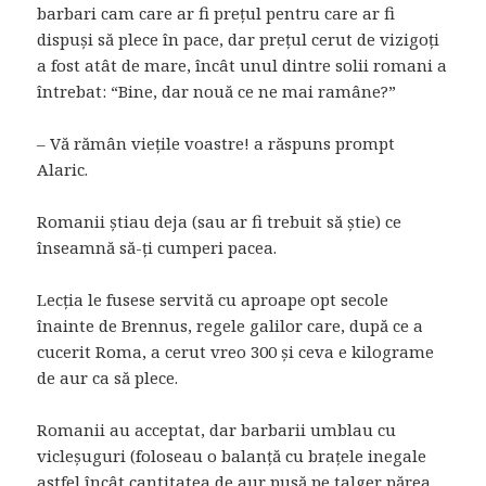
barbari cam care ar fi prețul pentru care ar fi
dispuși să plece în pace, dar prețul cerut de vizigoți
a fost atât de mare, încât unul dintre solii romani a
întrebat: “Bine, dar nouă ce ne mai ramâne?”
– Vă rămân viețile voastre! a răspuns prompt
Alaric.
Romanii știau deja (sau ar fi trebuit să știe) ce
înseamnă să-ți cumperi pacea.
Lecția le fusese servită cu aproape opt secole
înainte de Brennus, regele galilor care, după ce a
cucerit Roma, a cerut vreo 300 și ceva e kilograme
de aur ca să plece.
Romanii au acceptat, dar barbarii umblau cu
vicleșuguri (foloseau o balanță cu brațele inegale
astfel încât cantitatea de aur pusă pe talger părea