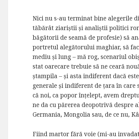
Nici nu s-au terminat bine alegerile di
tăbărât ziariștii și analiștii politici 
băgătorii de seamă de profesie) să ana
portretul alegătorului maghiar, să fac
mediu și lung – mă rog, scenariul obișn
stat oarecare trebuie să ne ceară nou
ștampila – și asta indiferent dacă est
generale și indiferent de țara în care
că noi, ca popor înțelept, avem dreptu
ne da cu părerea deopotrivă despre al
Germania, Mongolia sau, de ce nu, Kâ
Fiind martor fără voie (mi-au invadat