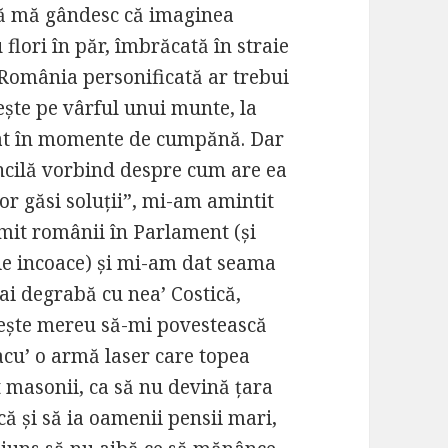
ă mă gândesc că imaginea
 flori în păr, îmbrăcată în straie
, România personificată ar trebui
iește pe vârful unui munte, la
sfat în momente de cumpănă. Dar
ncilă vorbind despre cum are ea
or găsi soluții”, mi-am amintit
imit românii în Parlament (și
uție incoace) și mi-am dat seama
i degrabă cu nea’ Costică,
rește mereu să-mi povestească
cu’ o armă laser care topea
t masonii, ca să nu devină țara
 și să ia oamenii pensii mari,