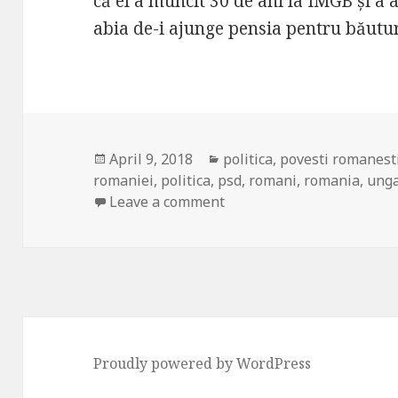
că el a muncit 30 de ani la IMGB și a
abia de-i ajunge pensia pentru băutu
Posted
April 9, 2018
Categories
politica
,
povesti romanest
romaniei
on
,
politica
,
psd
,
romani
,
romania
,
unga
Leave a comment
on Românii, alegerile din 
Proudly powered by WordPress