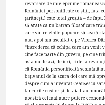
revărsare de înțelepciune româneasc
României personificate (o știți, fata cu
țărănești) este total greșită – de fapt
să arate ca un bătrân filosof care tră
care vin celelalte popoare să ceară 
mai apoi am ascultat-o pe Viorica Dă
“încrederea că echipa care am venit v
cine face parte din guvern, pe cine tr
asta nu de azi, de ieri, ci de la revol
că România personificată seamănă ma
bețivanul de la scara doi care mă op
despre cum a inventat Ceaușescu sara
tancurile rușilor și de-aia l-au omorâ
noastră cei mai mare putere economică