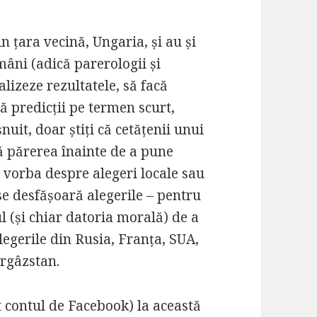
n țara vecină, Ungaria, și au și
români (adică parerologii și
lizeze rezultatele, să facă
ă predicții pe termen scurt,
uit, doar știți că cetățenii unui
ă părerea înainte de a pune
e vorba despre alegeri locale sau
 se desfășoară alegerile – pentru
l (și chiar datoria morală) de a
egerile din Rusia, Franța, SUA,
rgâzstan.
 contul de Facebook) la această