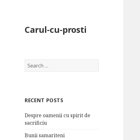
Carul-cu-prosti
S
e
a
r
c
RECENT POSTS
h
f
Despre oamenii cu spirit de
o
sacrificiu
r
:
Bunii samariteni