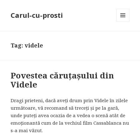
Carul-cu-prosti
MENU
AND
WIDGETS
Tag: videle
Povestea căruțașului din
Videle
Dragi prieteni, dacă aveți drum prin Videle în zilele
următoare, vă recomand să treceți și pe la gară,
unde puteți avea ocazia de a vedea o scenă atât de
emoționantă cum de la vechiul film Cassablanca nu
s-a mai văzut.