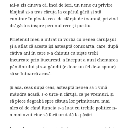
Mi-a zis cineva că, încă de ieri, un nene cu privire
blajină și-a tras căruța la capătul gării și stă
cuminte în ploaia rece de sfârșit de toamnă, privind
drăgăstos înspre peronul rece și pustiu.
Prietenul meu a intrat în vorbă cu nenea căruțașul
și a aflat că acesta își așteaptă consoarta, care, după
câțiva ani în care s-a chinuit cu niște trebi
încurcate prin București, a început a auzi chemarea
pământului și s-a gândit (e doar un fel de-a spune)
să se întoarcă acasă.
Și așa, ceas după ceas, așteaptă nenea să-i vină
mândra acasă, s-o urce-n căruță, ca pe vremuri, și
să plece degrabă spre căsuța lor primitoare, mai
ales că de când fumeia s-a luat cu trebile politice n-
a mai avut cine să facă uruială la păsări.