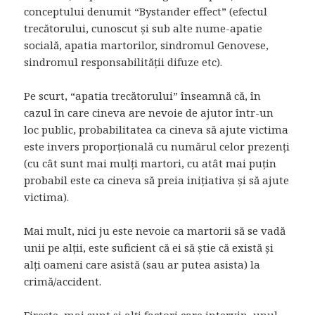
conceptului denumit “Bystander effect” (efectul
trecătorului, cunoscut și sub alte nume-apatie
socială, apatia martorilor, sindromul Genovese,
sindromul responsabilității difuze etc).
Pe scurt, “apatia trecătorului” înseamnă că, în
cazul în care cineva are nevoie de ajutor într-un
loc public, probabilitatea ca cineva să ajute victima
este invers proporțională cu numărul celor prezenți
(cu cât sunt mai mulți martori, cu atât mai puțin
probabil este ca cineva să preia inițiativa și să ajute
victima).
Mai mult, nici ju este nevoie ca martorii să se vadă
unii pe alții, este suficient că ei să știe că există și
alți oameni care asistă (sau ar putea asista) la
crimă/accident.
Firește, mai sunt și alți factori care intervin, unul