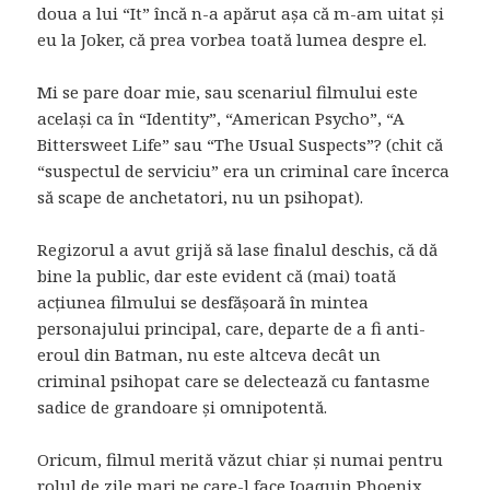
doua a lui “It” încă n-a apărut așa că m-am uitat și
eu la Joker, că prea vorbea toată lumea despre el.
Mi se pare doar mie, sau scenariul filmului este
același ca în “Identity”, “American Psycho”, “A
Bittersweet Life” sau “The Usual Suspects”? (chit că
“suspectul de serviciu” era un criminal care încerca
să scape de anchetatori, nu un psihopat).
Regizorul a avut grijă să lase finalul deschis, că dă
bine la public, dar este evident că (mai) toată
acțiunea filmului se desfășoară în mintea
personajului principal, care, departe de a fi anti-
eroul din Batman, nu este altceva decât un
criminal psihopat care se delectează cu fantasme
sadice de grandoare și omnipotentă.
Oricum, filmul merită văzut chiar și numai pentru
rolul de zile mari pe care-l face Joaquin Phoenix.