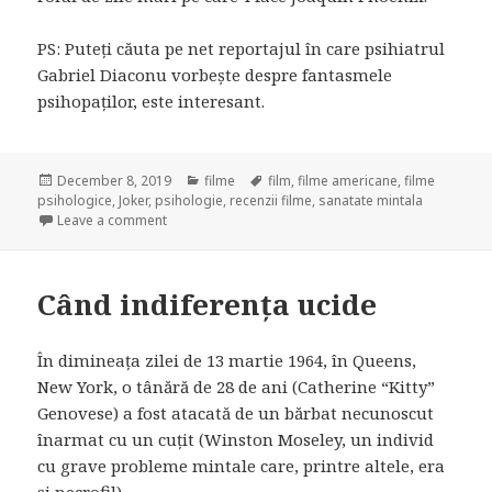
PS: Puteți căuta pe net reportajul în care psihiatrul
Gabriel Diaconu vorbește despre fantasmele
psihopaților, este interesant.
Posted
December 8, 2019
Categories
filme
Tags
film
,
filme americane
,
filme
psihologice
on
,
Joker
,
psihologie
,
recenzii filme
,
sanatate mintala
Leave a comment
on Joker
Când indiferența ucide
În dimineața zilei de 13 martie 1964, în Queens,
New York, o tânără de 28 de ani (Catherine “Kitty”
Genovese) a fost atacată de un bărbat necunoscut
înarmat cu un cuțit (Winston Moseley, un individ
cu grave probleme mintale care, printre altele, era
și necrofil).