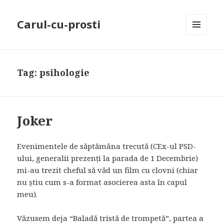
Carul-cu-prosti
MENU
AND
WIDGETS
Tag: psihologie
Joker
Evenimentele de săptămâna trecută (CEx-ul PSD-
ului, generalii prezenți la parada de 1 Decembrie)
mi-au trezit cheful să văd un film cu clovni (chiar
nu știu cum s-a format asocierea asta în capul
meu).
Văzusem deja “Baladă tristă de trompetă”, partea a