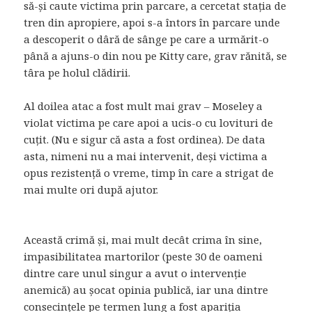
să-și caute victima prin parcare, a cercetat stația de
tren din apropiere, apoi s-a întors în parcare unde
a descoperit o dâră de sânge pe care a urmărit-o
până a ajuns-o din nou pe Kitty care, grav rănită, se
târa pe holul clădirii.
Al doilea atac a fost mult mai grav – Moseley a
violat victima pe care apoi a ucis-o cu lovituri de
cuțit. (Nu e sigur că asta a fost ordinea). De data
asta, nimeni nu a mai intervenit, deși victima a
opus rezistență o vreme, timp în care a strigat de
mai multe ori după ajutor.
Această crimă și, mai mult decât crima în sine,
impasibilitatea martorilor (peste 30 de oameni
dintre care unul singur a avut o intervenție
anemică) au șocat opinia publică, iar una dintre
consecințele pe termen lung a fost apariția