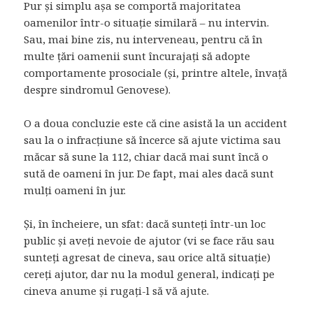
Pur și simplu așa se comportă majoritatea
oamenilor într-o situație similară – nu intervin.
Sau, mai bine zis, nu interveneau, pentru că în
multe țări oamenii sunt încurajați să adopte
comportamente prosociale (și, printre altele, învață
despre sindromul Genovese).
O a doua concluzie este că cine asistă la un accident
sau la o infracțiune să încerce să ajute victima sau
măcar să sune la 112, chiar dacă mai sunt încă o
sută de oameni în jur. De fapt, mai ales dacă sunt
mulți oameni în jur.
Și, în încheiere, un sfat: dacă sunteți într-un loc
public și aveți nevoie de ajutor (vi se face rău sau
sunteți agresat de cineva, sau orice altă situație)
cereți ajutor, dar nu la modul general, indicați pe
cineva anume și rugați-l să vă ajute.