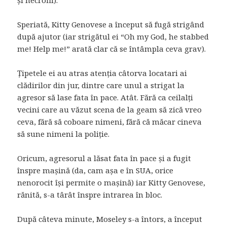
Speriată, Kitty Genovese a început să fugă strigând
după ajutor (iar strigătul ei “Oh my God, he stabbed
me! Help me!” arată clar că se întâmpla ceva grav).
Țipetele ei au atras atenția câtorva locatari ai
clădirilor din jur, dintre care unul a strigat la
agresor să lase fata în pace. Atât. Fără ca ceilalți
vecini care au văzut scena de la geam să zică vreo
ceva, fără să coboare nimeni, fără că măcar cineva
să sune nimeni la poliție.
Oricum, agresorul a lăsat fata în pace și a fugit
înspre mașină (da, cam așa e în SUA, orice
nenorocit își permite o mașină) iar Kitty Genovese,
rănită, s-a târât înspre intrarea în bloc.
După câteva minute, Moseley s-a întors, a început