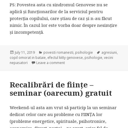
PS: Povestea asta cu sindromul Genovese nu se
aplică și funcționarilor de la serviciul pentru
protecția copilului, care știau de caz și n-au făcut
nimic. În cazul lor este vorba doar despre nesimțire
și incompetență.
Posted
July 11, 2019
Categories
povesti romanesti
,
psihologie
Tags
agresiuni
,
copil omorat in bataie
on
,
efectul kitty genovese
,
psihologie
,
vecini
nepasatori
Leave a comment
on Când indiferența ucide
Recalibrări de ființe –
seminar (oarecum) gratuit
Weekend-ul asta am vrut să particip la un seminar
dedicat celor care au probleme cu FIINȚA lor
(probleme energetice, spirituale, psihotronice,
economice, divorț, partaj – pe scurt, orice fel de