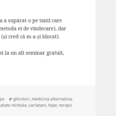
 a supărat-o pe tanti care
metoda ei de vindecare), dar
(și cred că m-a și blocat).
at la un alt seminar gratuit,
gie
Tags
ghicitori
,
medicina alternativa
,
atate mintala
,
sarlatani
,
tepe
,
terapii
ri de ființe – seminar (oarecum) gratuit