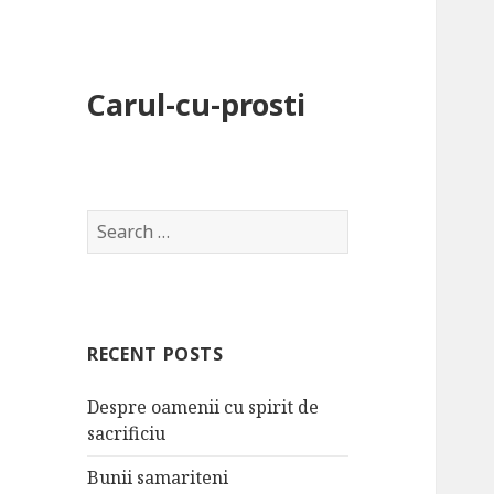
Carul-cu-prosti
S
e
a
r
c
RECENT POSTS
h
f
Despre oamenii cu spirit de
o
sacrificiu
r
:
Bunii samariteni