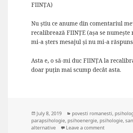
FIINȚA)
Nu știu ce anume din comentariul meu
recalibrează FIINȚE (așa se numește 
mi-a șters mesajul și nu mi-a răspuns 
Asta e, o să-mi duc FIINȚA la recalibr
doar puțin mai scump decât asta.
Posted
July 8, 2019
Categories
povesti romanesti
,
psiholo
parapsihologie
on
,
psihoenergie
,
psihologie
,
san
alternative
Leave a comment
on Recalibră