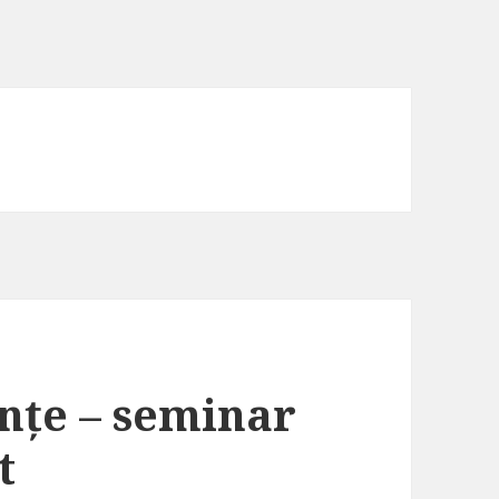
ințe – seminar
t