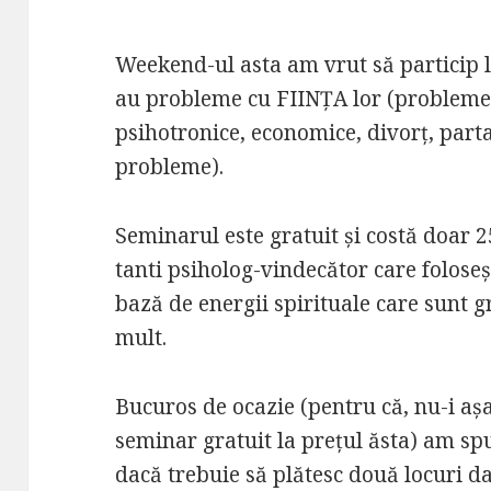
Weekend-ul asta am vrut să particip l
au probleme cu FIINȚA lor (probleme e
psihotronice, economice, divorț, partaj
probleme).
Seminarul este gratuit și costă doar 25 
tanti psiholog-vindecător care folose
bază de energii spirituale care sunt gr
mult.
Bucuros de ocazie (pentru că, nu-i așa,
seminar gratuit la prețul ăsta) am spu
dacă trebuie să plătesc două locuri d